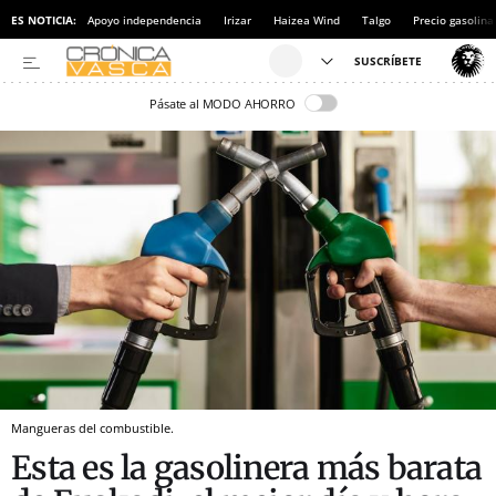
ES NOTICIA:
Apoyo independencia
Irizar
Haizea Wind
Talgo
Precio gasolina
Pásate al MODO AHORRO
Mangueras del combustible.
Esta es la gasolinera más barata