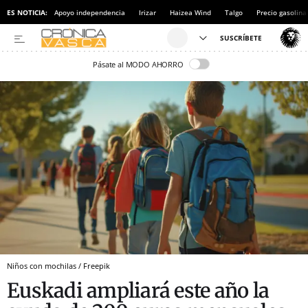
ES NOTICIA:
Apoyo independencia
Irizar
Haizea Wind
Talgo
Precio gasolina
Pásate al MODO AHORRO
Niños con mochilas / Freepik
Euskadi ampliará este año la