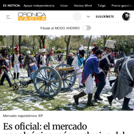
ES NOTICIA:
Apoyo independencia
Irizar
Haizea Wind
Talgo
Precio gasolina
Pásate al MODO AHORRO
Mercado napoleónico /EP
Es oficial: el mercado