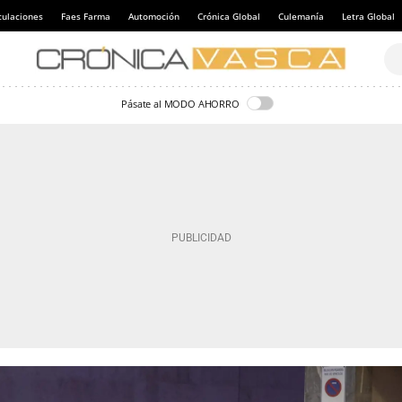
culaciones
Faes Farma
Automoción
Crónica Global
Culemanía
Letra Global
Pásate al MODO AHORRO