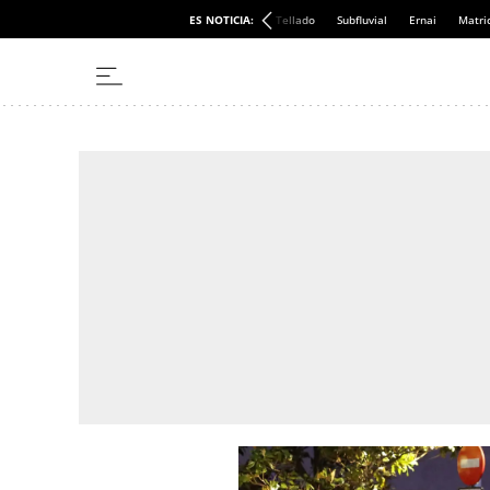
ES NOTICIA:
Tellado
Subfluvial
Ernai
Matri