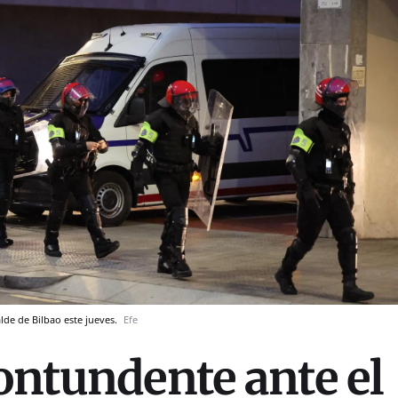
alde de Bilbao este jueves.
Efe
contundente ante el