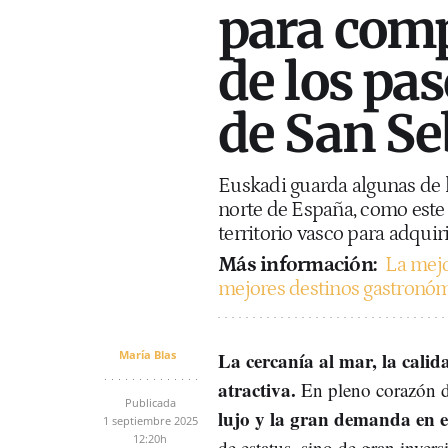
para comp
de los pa
de San Se
Euskadi guarda algunas de l
norte de España, como este
territorio vasco para adquiri
Más información:
La mejo
mejores destinos gastronóm
María Blas
La cercanía al mar, la calid
atractiva.
En pleno corazón d
Publicada
lujo y la gran demanda en e
1 septiembre 2025
12:20h
de estatus, sino de gran invers