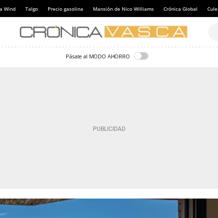
a Wind
Talgo
Precio gasolina
Mansión de Nico Williams
Crónica Global
Cul
Pásate al MODO AHORRO