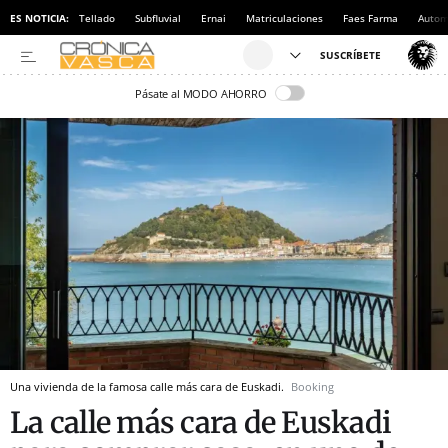
ES NOTICIA:
Tellado
Subfluvial
Ernai
Matriculaciones
Faes Farma
Autom
Pásate al MODO AHORRO
Una vivienda de la famosa calle más cara de Euskadi.
Booking
La calle más cara de Euskadi