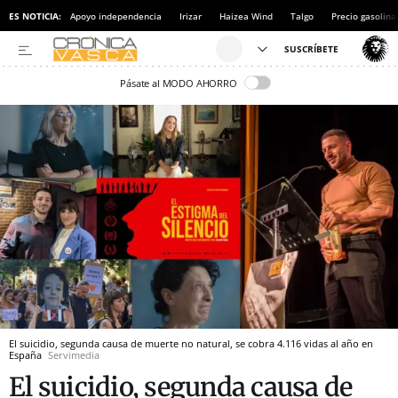
ES NOTICIA:
Apoyo independencia
Irizar
Haizea Wind
Talgo
Precio gasolina
Pásate al MODO AHORRO
El suicidio, segunda causa de muerte no natural, se cobra 4.116 vidas al año en
España
Servimedia
El suicidio, segunda causa de