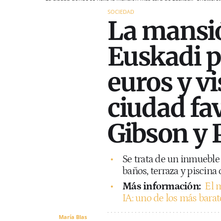
SOCIEDAD
La mansi
Euskadi p
euros y vi
ciudad fa
Gibson y
Se trata de un inmueble
baños, terraza y piscina 
Más información:
El 
IA: uno de los más barat
María Blas