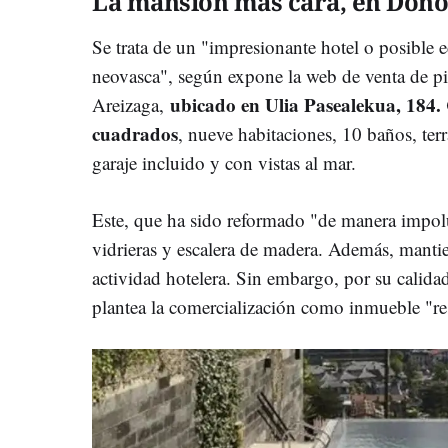
La mansión más cara, en Dono
Se trata de un "impresionante hotel o posible ed
neovasca", según expone la web de venta de pis
ubicado en Ulia Pasealekua, 184
Areizaga,
cuadrados
, nueve habitaciones, 10 baños, terra
garaje incluido y con vistas al mar.
Este, que ha sido reformado "de manera impolu
vidrieras y escalera de madera. Además, mantien
actividad hotelera. Sin embargo, por su calida
plantea la comercialización como inmueble "re