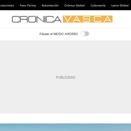
culaciones
Faes Farma
Automoción
Crónica Global
Culemanía
Letra Global
Pásate al MODO AHORRO