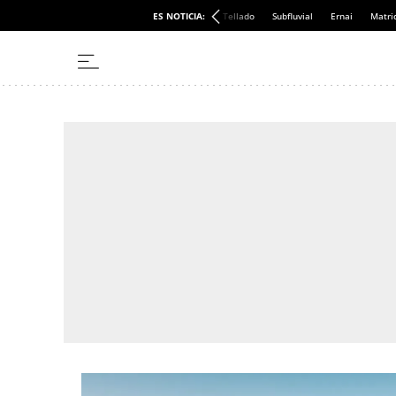
ES NOTICIA:
Tellado
Subfluvial
Ernai
Matri