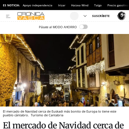
ES NOTICIA:
Apoyo independencia
Irizar
Haizea Wind
Talgo
Precio gasolina
Pásate al MODO AHORRO
El mercado de Navidad cerca de Euskadi más bonito de Europa lo tiene este
pueblo cántabro.
Turismo de Cantabria
El mercado de Navidad cerca de