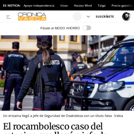
ES NOTICIA:
Apoyo independencia
Irizar
Haizea Wind
Talgo
Precio gasolina
Pásate al MODO AHORRO
Un ertzaina llegó a jefe de Seguridad de Osakidetza con un título falso
Irekia
El rocambolesco caso del