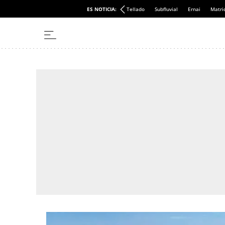
ES NOTICIA:
Tellado
Subfluvial
Ernai
Matri