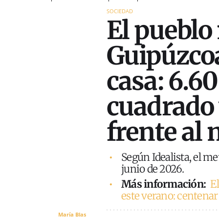
SOCIEDAD
El pueblo
Guipúzco
casa: 6.6
cuadrado 
frente al
Según Idealista, el me
junio de 2026.
Más información:
E
este verano: centenar
María Blas