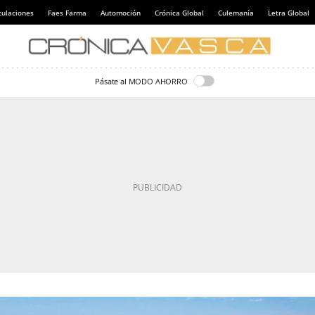
culaciones
Faes Farma
Automoción
Crónica Global
Culemanía
Letra Global
Pásate al MODO AHORRO