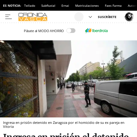
ES NOTICIA:
Tellado
Subfluvial
Ernai
Matriculaciones
Faes Farma
Autom
Pásate al MODO AHORRO
Ingresa en prisión detenido en Zaragoza por el homicidio de su ex pareja en
Vitoria