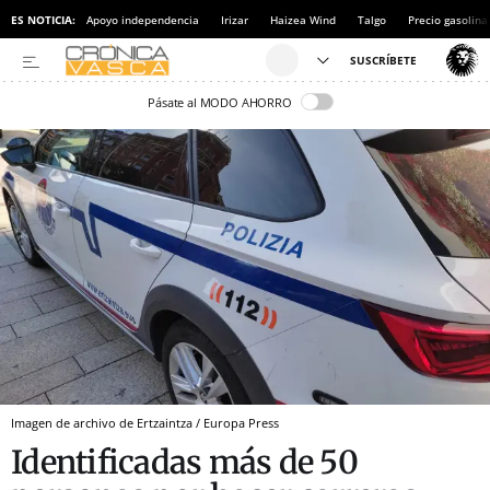
ES NOTICIA:
Apoyo independencia
Irizar
Haizea Wind
Talgo
Precio gasolina
Pásate al MODO AHORRO
Imagen de archivo de Ertzaintza / Europa Press
Identificadas más de 50