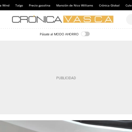
a Wind
Talgo
Precio gasolina
Mansión de Nico Williams
Crónica Global
Cul
Pásate al MODO AHORRO