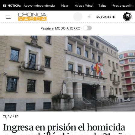
ES NOTICIA:
Apoyo independencia
Irizar
Haizea Wind
Talgo
Precio gasolina
Pásate al MODO AHORRO
TSJPV / EP
Ingresa en prisión el homicida