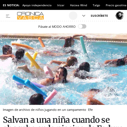
ES NOTICIA:
Apoyo independencia
Irizar
Haizea Wind
Talgo
Precio gasolina
Pásate al MODO AHORRO
Imagen de archivo de niños jugando en un campamento
Efe
Salvan a una niña cuando se