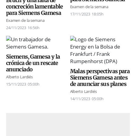
Bruch y una falta de
concreción lamentable
Examen de la semana
para Siemens Gamesa
17/11/2023
18:05h
Examen de la semana
24/11/2023
16:56h
Siemens, Gamesa y la
crónica de un rescate
anunciado
Malas perspectivas para
Siemens Gamesa antes
Alberto Lardiés
de anunciar sus planes
15/11/2023
05:00h
Alberto Lardiés
14/11/2023
05:00h