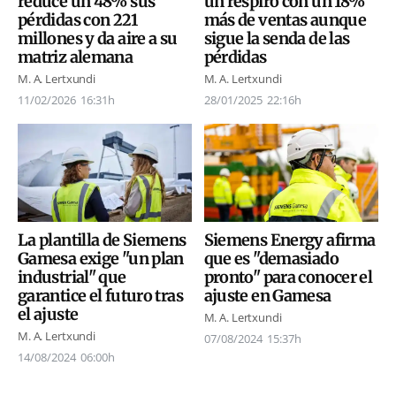
un respiro con un 18%
reduce un 48% sus
más de ventas aunque
pérdidas con 221
sigue la senda de las
millones y da aire a su
pérdidas
matriz alemana
M. A. Lertxundi
M. A. Lertxundi
28/01/2025
22:16h
11/02/2026
16:31h
La plantilla de Siemens
Siemens Energy afirma
Gamesa exige "un plan
que es "demasiado
industrial" que
pronto" para conocer el
garantice el futuro tras
ajuste en Gamesa
el ajuste
M. A. Lertxundi
M. A. Lertxundi
07/08/2024
15:37h
14/08/2024
06:00h