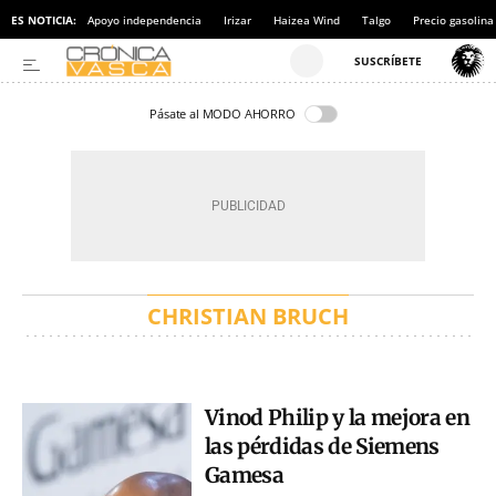
ES NOTICIA:
Apoyo independencia
Irizar
Haizea Wind
Talgo
Precio gasolina
Pásate al MODO AHORRO
CHRISTIAN BRUCH
Vinod Philip y la mejora en
las pérdidas de Siemens
Gamesa