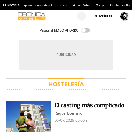
ES NOTICIA:
Apoyo independencia
Irizar
Haizea Wind
Talgo
Precio gasolina
Pásate al MODO AHORRO
HOSTELERÍA
El casting más complicado
Raquel Ecenarro
06/07/2026
05:00h