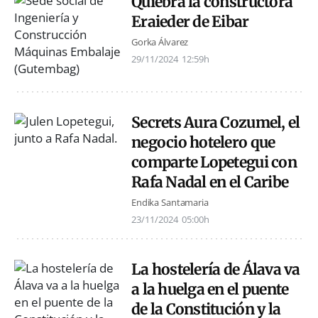
Quiebra la constructora
Eraieder de Eibar
Gorka Álvarez
29/11/2024
12:59h
Secrets Aura Cozumel, el
negocio hotelero que
comparte Lopetegui con
Rafa Nadal en el Caribe
Endika Santamaria
23/11/2024
05:00h
La hostelería de Álava va
a la huelga en el puente
de la Constitución y la