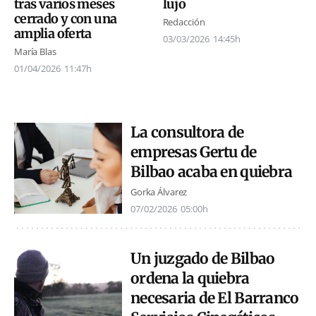
tras varios meses
lujo
cerrado y con una
Redacción
amplia oferta
03/03/2026
14:45h
María Blas
01/04/2026
11:47h
La consultora de
empresas Gertu de
Bilbao acaba en quiebra
Gorka Álvarez
07/02/2026
05:00h
Un juzgado de Bilbao
ordena la quiebra
necesaria de El Barranco