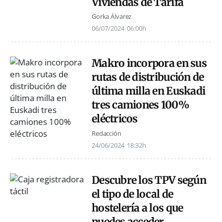
Viviendas de Tarifa
Gorka Álvarez
06/07/2024
06:00h
Makro incorpora en sus
rutas de distribución de
última milla en Euskadi
tres camiones 100%
eléctricos
Redacción
24/06/2024
18:32h
Descubre los TPV según
el tipo de local de
hostelería a los que
puedes acceder