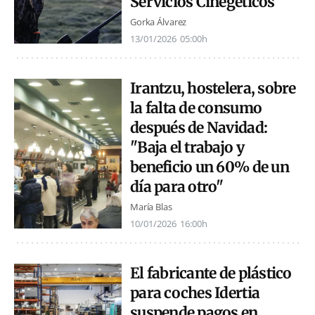
Servicios Cinegéticos
Gorka Álvarez
13/01/2026
05:00h
Irantzu, hostelera, sobre
la falta de consumo
después de Navidad:
"Baja el trabajo y
beneficio un 60% de un
día para otro"
María Blas
10/01/2026
16:00h
El fabricante de plástico
para coches Idertia
suspende pagos en