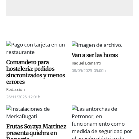
Van a ser las horas
Comandero para
Raquel Ecenarro
hostelería: pedidos
08/09/2025
05:00h
sincronizados y menos
errores
Redacción
26/11/2025
12:01h
Frutas Soraya Martínez
presenta quiebra en