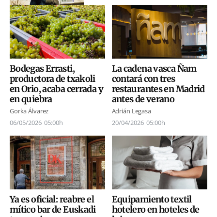
Bodegas Errasti,
La cadena vasca Ñam
productora de txakoli
contará con tres
en Orio, acaba cerrada y
restaurantes en Madrid
en quiebra
antes de verano
Gorka Álvarez
Adrián Legasa
06/05/2026
05:00h
20/04/2026
05:00h
Ya es oficial: reabre el
Equipamiento textil
mítico bar de Euskadi
hotelero en hoteles de