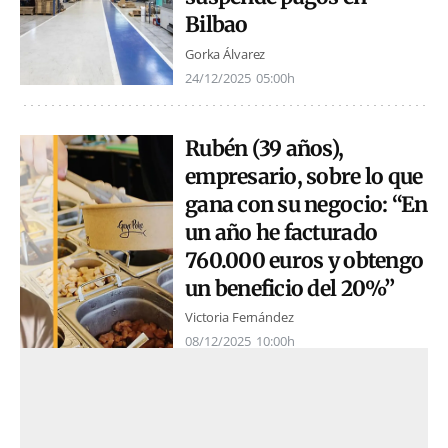
Bilbao
Gorka Álvarez
24/12/2025
05:00h
Rubén (39 años),
empresario, sobre lo que
gana con su negocio: “En
un año he facturado
760.000 euros y obtengo
un beneficio del 20%”
Victoria Fernández
08/12/2025
10:00h