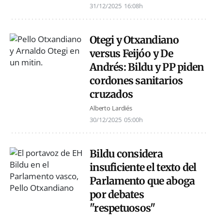
31/12/2025
16:08h
Otegi y Otxandiano
versus Feijóo y De
Andrés: Bildu y PP piden
cordones sanitarios
cruzados
Alberto Lardiés
30/12/2025
05:00h
Bildu considera
insuficiente el texto del
Parlamento que aboga
por debates
"respetuosos"