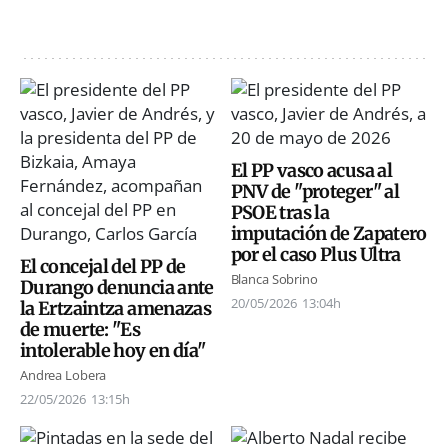
El PP vasco acusa al
PNV de "proteger" al
PSOE tras la
imputación de Zapatero
por el caso Plus Ultra
El concejal del PP de
Blanca Sobrino
Durango denuncia ante
20/05/2026
13:04h
la Ertzaintza amenazas
de muerte: "Es
intolerable hoy en día"
Andrea Lobera
22/05/2026
13:15h