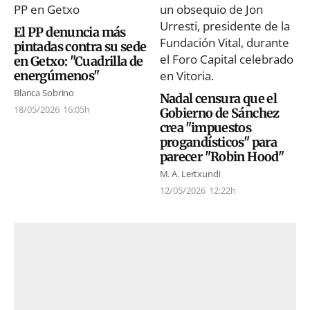
El PP denuncia más
pintadas contra su sede
en Getxo: "Cuadrilla de
energúmenos"
Blanca Sobrino
Nadal censura que el
18/05/2026
16:05h
Gobierno de Sánchez
crea "impuestos
progandísticos" para
parecer "Robin Hood"
M. A. Lertxundi
12/05/2026
12:22h