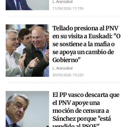
L. Aranzabal
11/06/2026
11:15h
Tellado presiona al PNV
en su visita a Euskadi: "O
se sostiene a la mafia o
se apoya un cambio de
Gobierno"
L. Aranzabal
30/05/2026
15:22h
El PP vasco descarta que
el PNV apoye una
moción de censura a
Sánchez porque "está
vendido al PSOE"