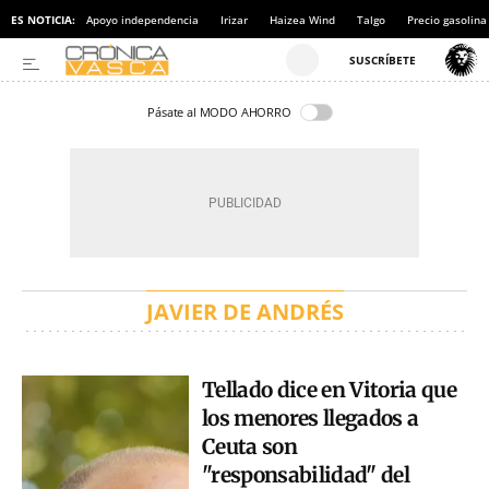
ES NOTICIA:
Apoyo independencia
Irizar
Haizea Wind
Talgo
Precio gasolina
Pásate al MODO AHORRO
JAVIER DE ANDRÉS
Tellado dice en Vitoria que
los menores llegados a
Ceuta son
"responsabilidad" del