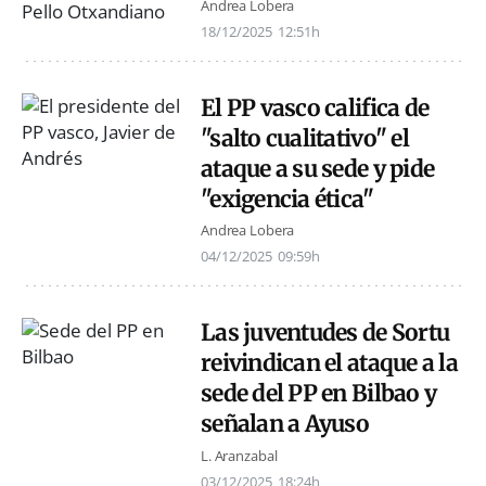
Andrea Lobera
18/12/2025
12:51h
El PP vasco califica de
"salto cualitativo" el
ataque a su sede y pide
"exigencia ética"
Andrea Lobera
04/12/2025
09:59h
Las juventudes de Sortu
reivindican el ataque a la
sede del PP en Bilbao y
señalan a Ayuso
L. Aranzabal
03/12/2025
18:24h