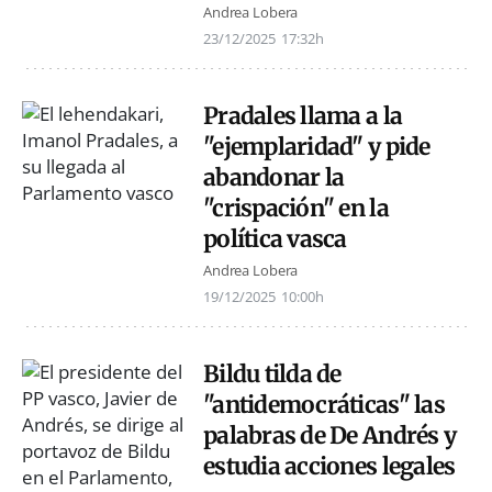
Andrea Lobera
23/12/2025
17:32h
Pradales llama a la
"ejemplaridad" y pide
abandonar la
"crispación" en la
política vasca
Andrea Lobera
19/12/2025
10:00h
Bildu tilda de
"antidemocráticas" las
palabras de De Andrés y
estudia acciones legales