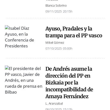
Blanca Sobrino
09/11/2025
20:15h
Ayuso, Pradales y la
trampa para el PP vasco
Mikel Gómez
07/10/2025
05:00h
De Andrés asume la
dirección del PP en
Bizkaia por la
incompatibilidad de
Amaya Fernández
L. Aranzabal
06/10/2025
15:12h