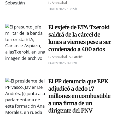
L. Aranzabal
30/03/2026
13:55h
El exjefe de ETA Txeroki
saldrá de la cárcel de
lunes a viernes pese a ser
condenado a 400 años
L. Aranzabal
A. Lardiés
06/02/2026
09:32h
El PP denuncia que EPK
adjudicó a dedo 17
millones en combustible
a una firma de un
dirigente del PNV