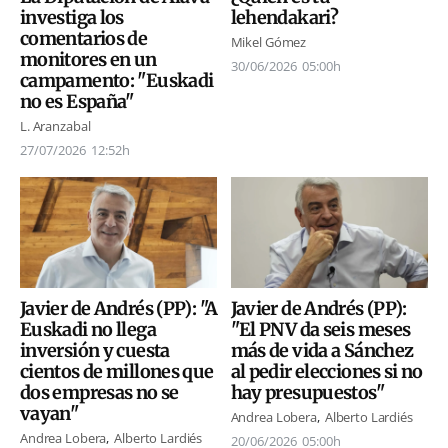
investiga los
lehendakari?
comentarios de
Mikel Gómez
monitores en un
30/06/2026
05:00h
campamento: "Euskadi
no es España"
L. Aranzabal
27/07/2026
12:52h
Javier de Andrés (PP): "A
Javier de Andrés (PP):
Euskadi no llega
"El PNV da seis meses
inversión y cuesta
más de vida a Sánchez
cientos de millones que
al pedir elecciones si no
dos empresas no se
hay presupuestos"
vayan"
Andrea Lobera
Alberto Lardiés
Andrea Lobera
Alberto Lardiés
20/06/2026
05:00h