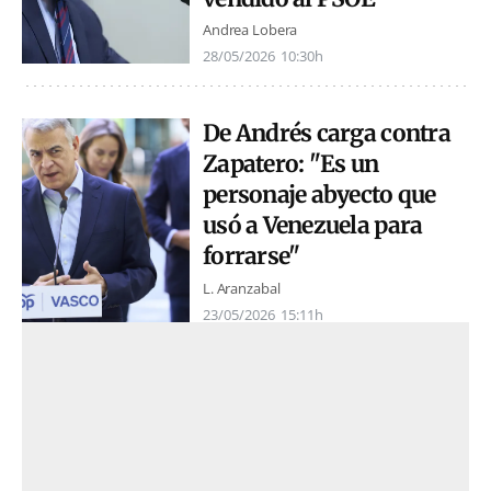
Andrea Lobera
28/05/2026
10:30h
De Andrés carga contra
Zapatero: "Es un
personaje abyecto que
usó a Venezuela para
forrarse"
L. Aranzabal
23/05/2026
15:11h