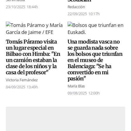
23/10/2025
18:44h
Redacción
22/09/2025
10:17h
Tomás Páramo visita
Una modista vasca no
un lugar especial en
se guarda nada sobre
Bilbao con Himba: "En
los bolsos que triunfan
un camión estaban la
en el museo de
clase de los niños y la
Balenciaga: "Se ha
casa del profesor"
convertido en mi
pasión"
Victoria Fernández
María Blas
04/09/2025
13:49h
09/08/2025
12:00h