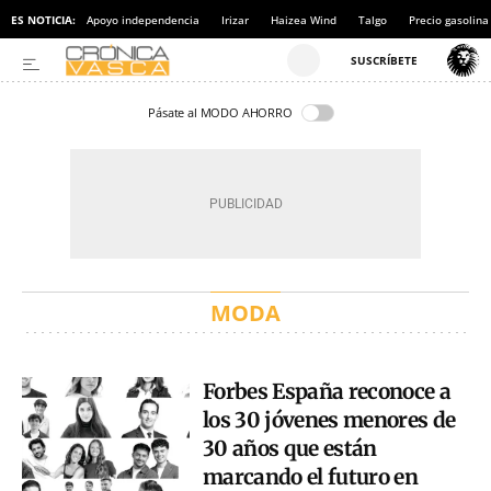
ES NOTICIA:
Apoyo independencia
Irizar
Haizea Wind
Talgo
Precio gasolina
Pásate al MODO AHORRO
MODA
Forbes España reconoce a
los 30 jóvenes menores de
30 años que están
marcando el futuro en