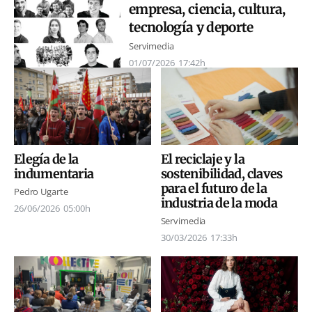
empresa, ciencia, cultura,
tecnología y deporte
Servimedia
01/07/2026
17:42h
El reciclaje y la
Elegía de la
sostenibilidad, claves
indumentaria
para el futuro de la
Pedro Ugarte
industria de la moda
26/06/2026
05:00h
Servimedia
30/03/2026
17:33h