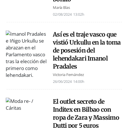
María Blas
02/08/2024
13:02h
Así es el traje vasco que
vistió Urkullu en la toma
de posesión del
lehendakari Imanol
Pradales
Victoria Fernández
26/06/2024
14:00h
El outlet secreto de
Inditex en Bilbao con
ropa de Zara y Massimo
Dutti por 5 euros