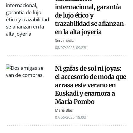
internacional, garantía
de lujo ético y
trazabilidad se afianzan
en la alta joyería
Servimedia
08/07/2025
09:23h
Ni gafas de sol ni joyas:
el accesorio de moda que
arrasa este verano en
Euskadi y enamora a
María Pombo
María Blas
07/06/2025
18:00h