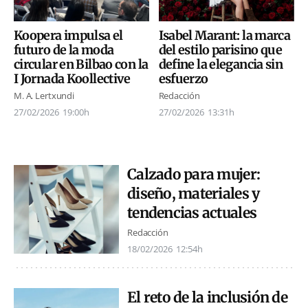
Isabel Marant: la marca
Koopera impulsa el
del estilo parisino que
futuro de la moda
define la elegancia sin
circular en Bilbao con la
esfuerzo
I Jornada Koollective
Redacción
M. A. Lertxundi
27/02/2026
13:31h
27/02/2026
19:00h
Calzado para mujer:
diseño, materiales y
tendencias actuales
Redacción
18/02/2026
12:54h
El reto de la inclusión de