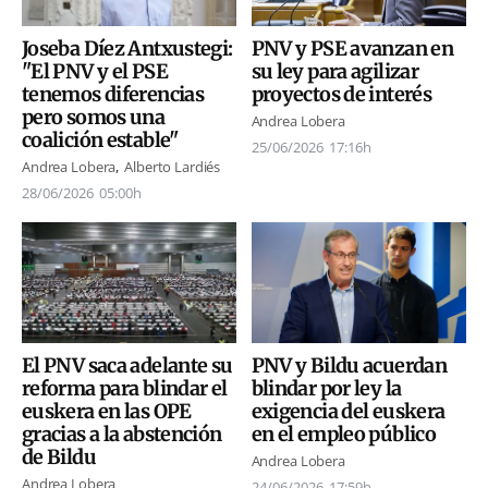
PNV y PSE avanzan en
Joseba Díez Antxustegi:
su ley para agilizar
"El PNV y el PSE
proyectos de interés
tenemos diferencias
pero somos una
Andrea Lobera
coalición estable"
25/06/2026
17:16h
Andrea Lobera
Alberto Lardiés
28/06/2026
05:00h
El PNV saca adelante su
PNV y Bildu acuerdan
reforma para blindar el
blindar por ley la
euskera en las OPE
exigencia del euskera
gracias a la abstención
en el empleo público
de Bildu
Andrea Lobera
Andrea Lobera
24/06/2026
17:59h