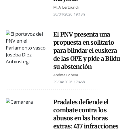
M. A. Lertxundi
30/04/2026
19:13h
El PNV presenta una
propuesta en solitario
para blindar el euskera
de las OPE y pide a Bildu
su abstención
Andrea Lobera
29/04/2026
17:46h
Pradales defiende el
combate contra los
abusos en las horas
extras: 417 infracciones