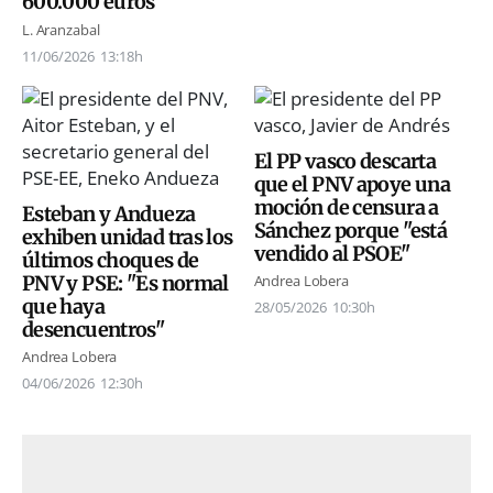
600.000 euros
L. Aranzabal
11/06/2026
13:18h
El PP vasco descarta
que el PNV apoye una
moción de censura a
Esteban y Andueza
Sánchez porque "está
exhiben unidad tras los
vendido al PSOE"
últimos choques de
PNV y PSE: "Es normal
Andrea Lobera
que haya
28/05/2026
10:30h
desencuentros"
Andrea Lobera
04/06/2026
12:30h