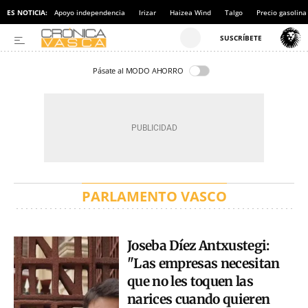
ES NOTICIA:
Apoyo independencia
Irizar
Haizea Wind
Talgo
Precio gasolina
Pásate al MODO AHORRO
PARLAMENTO VASCO
Joseba Díez Antxustegi:
"Las empresas necesitan
que no les toquen las
narices cuando quieren