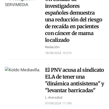
investigadores
españoles demuestra
una reducción del riesgo
de recaída en pacientes
con cáncer de mama
localizado
Redacción
18/09/2024
19:21h
El PNV acusa al sindicato
ELA de tener una
"dinámica antisistema" y
"levantar barricadas"
L. Aranzabal
07/09/2024
11:10h