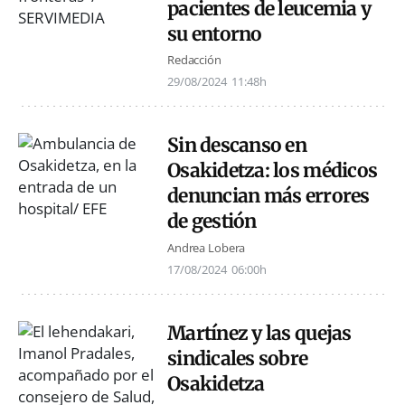
pacientes de leucemia y
su entorno
Redacción
29/08/2024
11:48h
Sin descanso en
Osakidetza: los médicos
denuncian más errores
de gestión
Andrea Lobera
17/08/2024
06:00h
Martínez y las quejas
sindicales sobre
Osakidetza