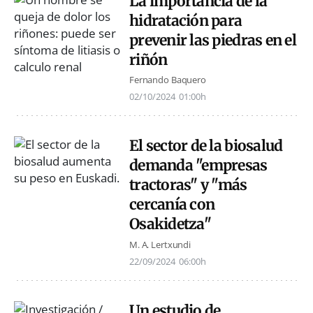
La importancia de la
hidratación para
prevenir las piedras en el
riñón
Fernando Baquero
02/10/2024
01:00h
El sector de la biosalud
demanda "empresas
tractoras" y "más
cercanía con
Osakidetza"
M. A. Lertxundi
22/09/2024
06:00h
Un estudio de