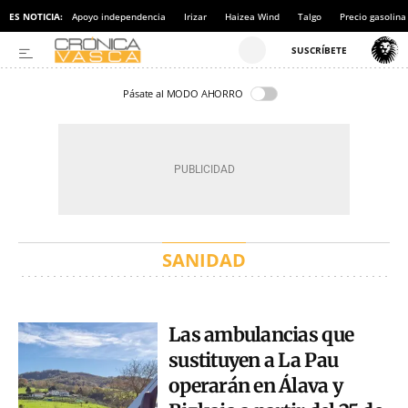
ES NOTICIA:
Apoyo independencia
Irizar
Haizea Wind
Talgo
Precio gasolina
Pásate al MODO AHORRO
SANIDAD
Las ambulancias que
sustituyen a La Pau
operarán en Álava y