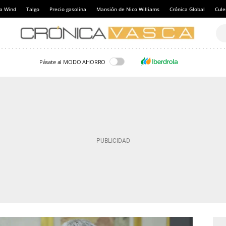
a Wind
Talgo
Precio gasolina
Mansión de Nico Williams
Crónica Global
Cul
Pásate al MODO AHORRO