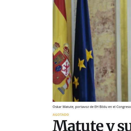
Oskar Matute, portavoz de EH Bildu en el Congreso 
AGOTADO
Matute y s