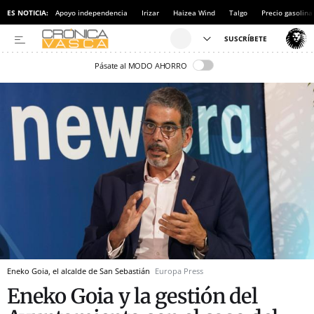
ES NOTICIA:
Apoyo independencia
Irizar
Haizea Wind
Talgo
Precio gasolina
Pásate al MODO AHORRO
Eneko Goia, el alcalde de San Sebastián
Europa Press
Eneko Goia y la gestión del