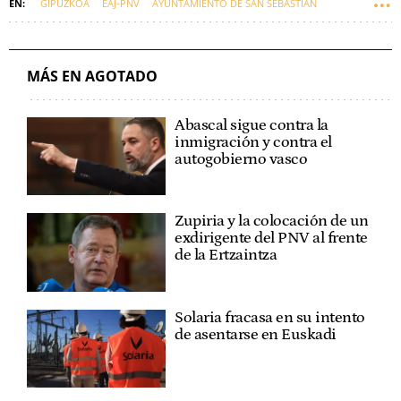
GIPUZKOA
EAJ-PNV
AYUNTAMIENTO DE SAN SEBASTIÁN
EUSKADI
FÚTBOL
ENEKO GOIA
XABI ALONSO
CHALET DE XABI ALONSO
MÁS EN AGOTADO
Abascal sigue contra la
inmigración y contra el
autogobierno vasco
Zupiria y la colocación de un
exdirigente del PNV al frente
de la Ertzaintza
Solaria fracasa en su intento
de asentarse en Euskadi