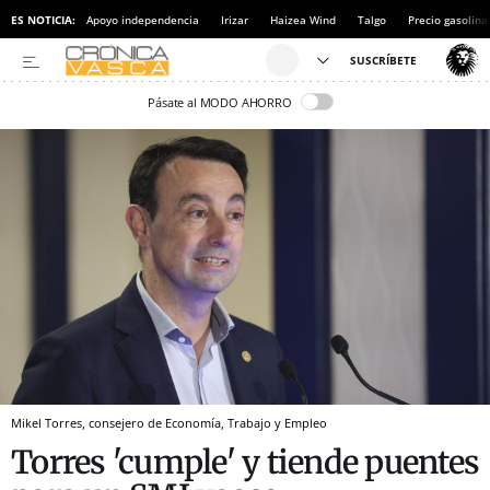
ES NOTICIA:
Apoyo independencia
Irizar
Haizea Wind
Talgo
Precio gasolina
Pásate al MODO AHORRO
Mikel Torres, consejero de Economía, Trabajo y Empleo
Torres 'cumple' y tiende puentes