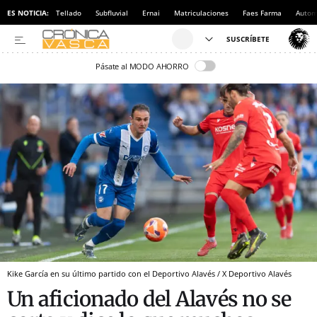
ES NOTICIA:
Tellado
Subfluvial
Ernai
Matriculaciones
Faes Farma
Autom
Pásate al MODO AHORRO
Kike García en su último partido con el Deportivo Alavés / X Deportivo Alavés
Un aficionado del Alavés no se