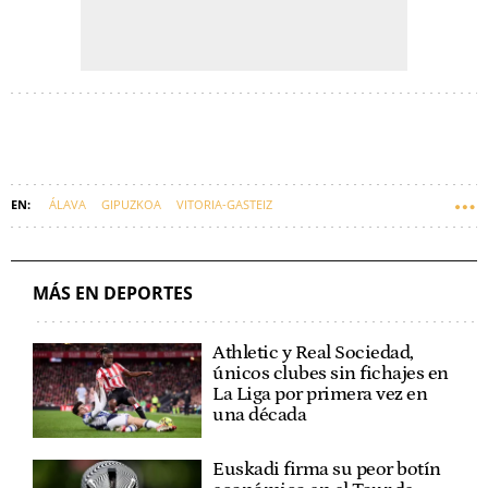
ÁLAVA
GIPUZKOA
VITORIA-GASTEIZ
SAN SEBASTIÁN- DONOSTIA
GRUPO BASKONIA-ALAVÉS
REAL SOCIEDAD
EUSKADI
FÚTBOL
MÁS EN DEPORTES
Athletic y Real Sociedad,
únicos clubes sin fichajes en
La Liga por primera vez en
una década
Euskadi firma su peor botín