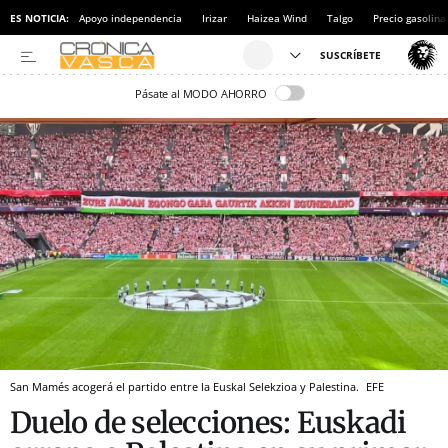
ES NOTICIA:
Apoyo independencia
Irizar
Haizea Wind
Talgo
Precio gasolina
Pásate al MODO AHORRO
San Mamés acogerá el partido entre la Euskal Selekzioa y Palestina.
EFE
Duelo de selecciones: Euskadi