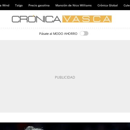
a Wind
Talgo
Precio gasolina
Mansión de Nico Williams
Crónica Global
Cul
Pásate al MODO AHORRO