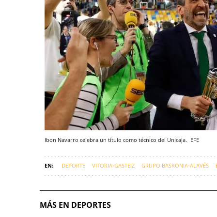
Ibon Navarro celebra un título como técnico del Unicaja.
EFE
DEPORTE
VITORIA-GASTEIZ
GRUPO BASKONIA-ALAVÉS
MÁS EN DEPORTES