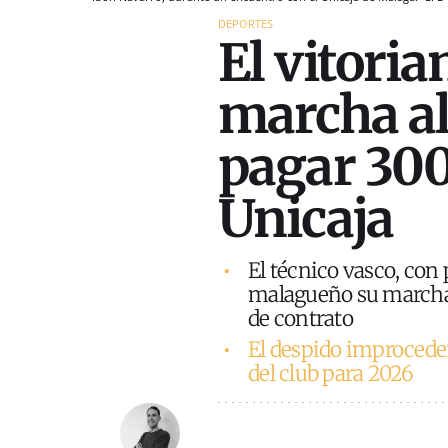
DEPORTES
El vitori
marcha al 
pagar 300
Unicaja
El técnico vasco, con
malagueño su marcha 
de contrato
El despido improcede
del club para 2026