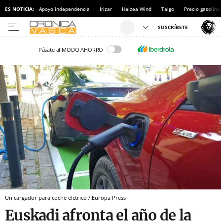
ES NOTICIA:
Apoyo independencia
Irizar
Haizea Wind
Talgo
Precio gasolina
Pásate al MODO AHORRO
Un cargador para coche elctrico / Europa Press
Euskadi afronta el año de la