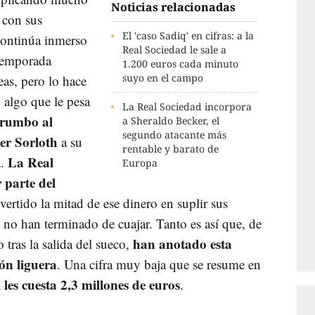
Noticias relacionadas
 con sus
El 'caso Sadiq' en cifras: a la
 continúa inmerso
Real Sociedad le sale a
 temporada
1.200 euros cada minuto
suyo en el campo
as, pero lo hace
, algo que le pesa
La Real Sociedad incorpora
 rumbo al
a Sheraldo Becker, el
segundo atacante más
er Sorloth
a su
rentable y barato de
La Real
a.
Europa
 parte del
vertido la mitad de ese dinero en suplir sus
 no han terminado de cuajar. Tanto es así que, de
han anotado esta
 tras la salida del sueco,
ón liguera
. Una cifra muy baja que se resume en
 les cuesta 2,3 millones de euros
.