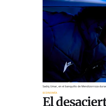
Sadiq Umar, en el banquillo de Mendizorroza durant
ECONOMÍA
El desaciert