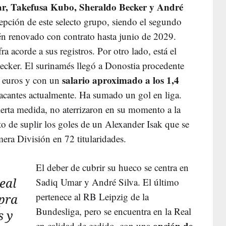
r, Takefusa Kubo, Sheraldo Becker y André
cepción de este selecto grupo, siendo el segundo
én renovado con contrato hasta junio de 2029.
fra acorde a sus registros. Por otro lado, está el
Becker. El surinamés llegó a Donostia procedente
salario aproximado a los 1,4
 euros y con un
atacantes actualmente. Ha sumado un gol en liga.
ierta medida, no aterrizaron en su momento a la
o de suplir los goles de un Alexander Isak que se
era División en 72 titularidades.
El deber de cubrir su hueco se centra en
eal
Sadiq Umar y André Silva. El último
pertenece al RB Leipzig de la
pra
Bundesliga, pero se encuentra en la Real
s y
opción de
en calidad de cedido, con una