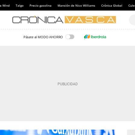
a Wind
Talgo
Precio gasolina
Mansión de Nico Williams
Crónica Global
Cul
Pásate al MODO AHORRO