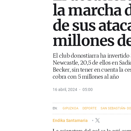
la marcha d
de sus atac
millones d
El club donostiarra ha invertido 
Newcastle, 20,5 de ellos en Sad
Becker, sin tener en cuenta la c
cobra con 5 millones al año
16 abril, 2024
05:00
GIPUZKOA
DEPORTE
SAN SEBASTIÁN- D
Endika Santamaria
La asignatura del gol se le está c