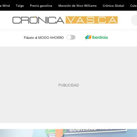
a Wind
Talgo
Precio gasolina
Mansión de Nico Williams
Crónica Global
Cul
Pásate al MODO AHORRO