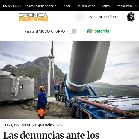
ES NOTICIA:
Apoyo independencia
Irizar
Haizea Wind
Talgo
Precio gasolina
Pásate al MODO AHORRO
Trabajador de un parque eólico
EFE
Las denuncias ante los