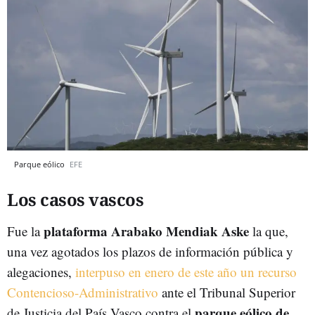
Parque eólico
EFE
Los casos vascos
plataforma Arabako Mendiak Aske
Fue la
la que,
una vez agotados los plazos de información pública y
alegaciones,
interpuso en enero de este año un recurso
Contencioso-Administrativo
ante el Tribunal Superior
parque eólico de
de Justicia del País Vasco contra el