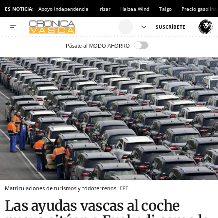
ES NOTICIA:
Apoyo independencia
Irizar
Haizea Wind
Talgo
Precio gasolina
Pásate al MODO AHORRO
Matriculaciones de turismos y todoterrenos
EFE
Las ayudas vascas al coche