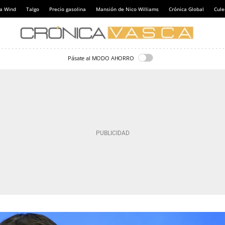
a Wind
Talgo
Precio gasolina
Mansión de Nico Williams
Crónica Global
Cul
Pásate al MODO AHORRO