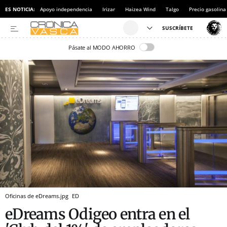
ES NOTICIA:
Apoyo independencia
Irizar
Haizea Wind
Talgo
Precio gasolina
Pásate al MODO AHORRO
Oficinas de eDreams.jpg
ED
eDreams Odigeo entra en el