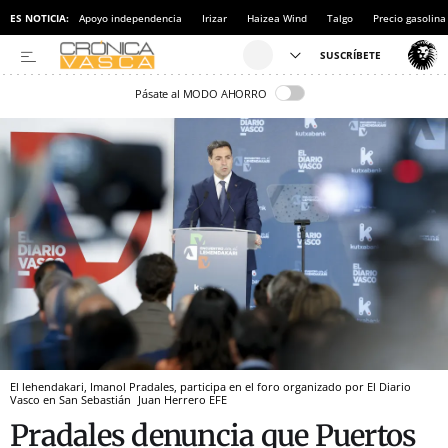
ES NOTICIA:
Apoyo independencia
Irizar
Haizea Wind
Talgo
Precio gasolina
Pásate al MODO AHORRO
El lehendakari, Imanol Pradales, participa en el foro organizado por El Diario
Vasco en San Sebastián
Juan Herrero
EFE
Pradales denuncia que Puertos