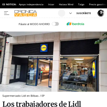
ES NOTICIA:
Apoyo independencia
Irizar
Haizea Wind
Talgo
Precio gasolina
Pásate al MODO AHORRO
Supermercado Lidl en Bilbao. / EP
Los trabajadores de Lidl