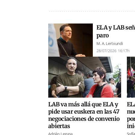
ELA y LAB seña
paro
M. A. Lertxundi
28/07/2026
16:17h
LAB va más allá que ELA y
EL
pide usar euskera en las 47
nu
negociaciones de convenio
po
abiertas
ini
Adrián Legasa
Sofí