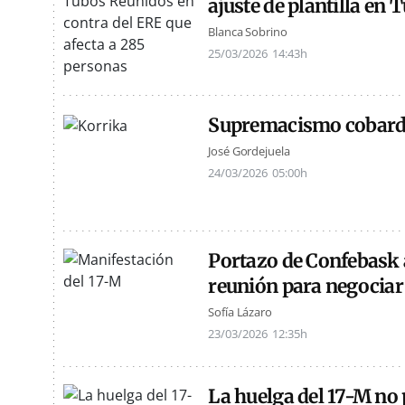
ajuste de plantilla en
Blanca Sobrino
25/03/2026
14:43h
Supremacismo cobar
José Gordejuela
24/03/2026
05:00h
Portazo de Confebask a
reunión para negociar
Sofía Lázaro
23/03/2026
12:35h
La huelga del 17-M no 