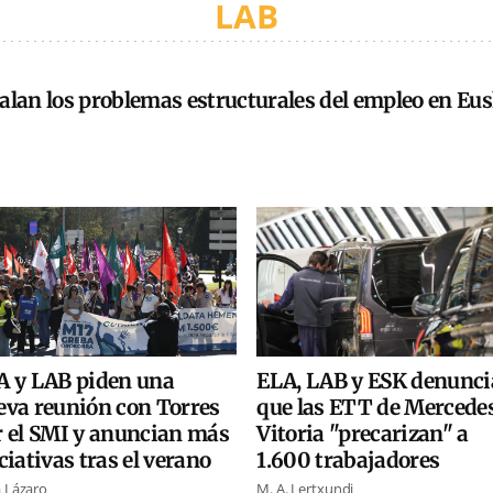
LAB
lan los problemas estructurales del empleo en Eus
ELA, LAB y ESK denunc
A y LAB piden una
que las ETT de Mercede
eva reunión con Torres
Vitoria "precarizan" a
r el SMI y anuncian más
1.600 trabajadores
ciativas tras el verano
M. A. Lertxundi
a Lázaro