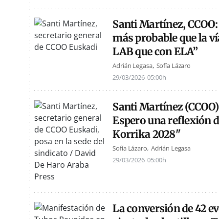
Santi Martínez, CCOO:
más probable que la v
LAB que con ELA”
Adrián Legasa
Sofía Lázaro
29/03/2026
05:00h
Santi Martínez (CCOO)
Espero una reflexión d
Korrika 2028"
Sofía Lázaro
Adrián Legasa
29/03/2026
05:00h
La conversión de 42 ev