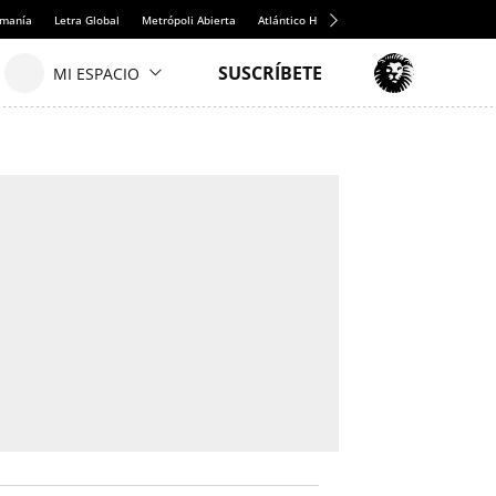
emanía
Letra Global
Metrópoli Abierta
Atlántico Hoy
Consumidor Global
Hul