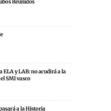
 Tubos Reunidos
de
 ELA y LAB: no acudirá a la
 el SMI vasco
pasará a la Historia