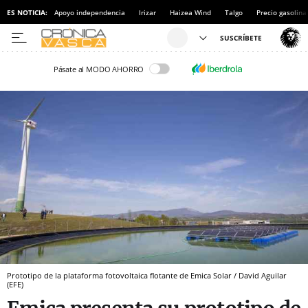
ES NOTICIA:
Apoyo independencia
Irizar
Haizea Wind
Talgo
Precio gasolina
Pásate al MODO AHORRO
Prototipo de la plataforma fotovoltaica flotante de Emica Solar / David Aguilar
(EFE)