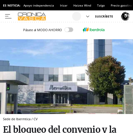
ES NOTICIA:
Apoyo independencia
Irizar
Haizea Wind
Talgo
Precio gasolina
Pásate al MODO AHORRO
Sede de Ibermtica / CV
El bloqueo del convenio y la