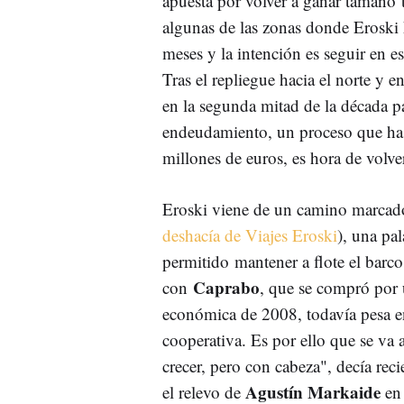
apuesta por volver a ganar tamaño t
algunas de las zonas donde Eroski 
meses y la intención es seguir en e
Tras el repliegue hacia el norte y en
en la segunda mitad de la década p
endeudamiento, un proceso que ha 
millones de euros, es hora de volver
Eroski viene de un camino marcado
deshacía de Viajes Eroski
), una pa
permitido mantener a flote el barco 
Caprabo
con
, que se compró por u
económica de 2008, todavía pesa en
cooperativa. Es por ello que se va
crecer, pero con cabeza", decía re
Agustín Markaide
el relevo de
en 