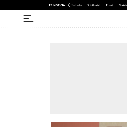
ES NOTICIA:
Tellado
Subfluvial
Ernai
Matri