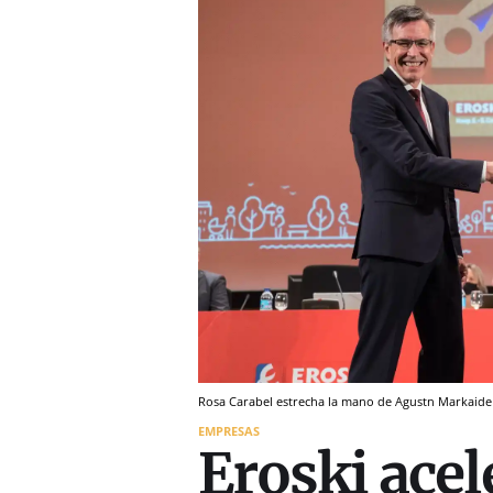
Rosa Carabel estrecha la mano de Agustn Markaide e
EMPRESAS
Eroski acel