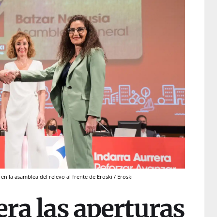
n la asamblea del relevo al frente de Eroski / Eroski
era las aperturas