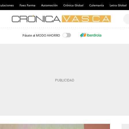
culaciones
Faes Farma
Automoción
Crónica Global
Culemanía
Letra Global
Pásate al MODO AHORRO