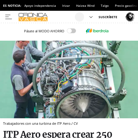
ES NOTICIA:
Apoyo independencia
Irizar
Haizea Wind
Talgo
Precio gasolina
Pásate al MODO AHORRO
Trabajadores con una turbina de ITP Aero./ CV
ITP Aero espera crear 250