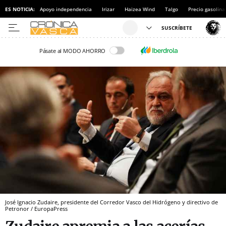
ES NOTICIA:
Apoyo independencia
Irizar
Haizea Wind
Talgo
Precio gasolina
Pásate al MODO AHORRO
José Ignacio Zudaire, presidente del Corredor Vasco del Hidrógeno y directivo de
Petronor / EuropaPress