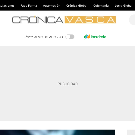
culaciones
Faes Farma
Automoción
Crónica Global
Culemanía
Letra Global
Pásate al MODO AHORRO