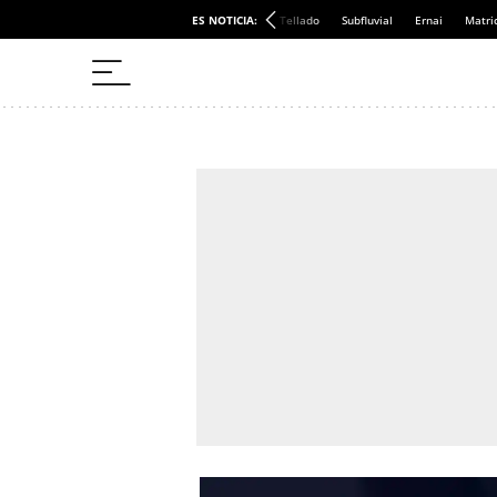
ES NOTICIA:
Tellado
Subfluvial
Ernai
Matri