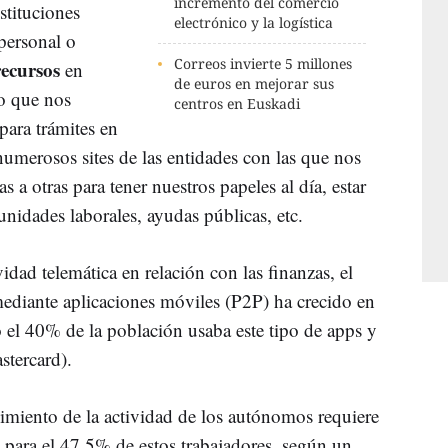
incremento del comercio
stituciones
electrónico y la logística
 personal o
Correos invierte 5 millones
recursos
en
de euros en mejorar sus
lo que nos
centros en Euskadi
 para trámites en
 numerosos sites de las entidades con las que nos
 a otras para tener nuestros papeles al día, estar
unidades laborales, ayudas públicas, etc.
dad telemática en relación con las finanzas, el
mediante aplicaciones móviles (P2P) ha crecido en
el 40% de la población usaba este tipo de apps y
tercard).
nimiento de la actividad de los autónomos requiere
para el 47,5% de estos trabajadores, según un