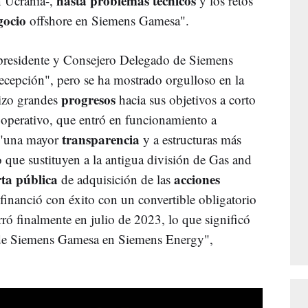
hasta problemas
técnicos
 Ucrania-,
y los retos
gocio
offshore en Siemens Gamesa".
 presidente y Consejero Delegado de Siemens
cepción", pero se ha mostrado orgulloso en la
progresos
izo grandes
hacia sus objetivos a corto
perativo, que entró en funcionamiento a
transparencia
a "una mayor
y a estructuras más
io que sustituyen a la antigua división de Gas and
rta
pública
acciones
de adquisición de las
financió con éxito con un convertible obligatorio
rró finalmente en julio de 2023, lo que significó
e Siemens Gamesa en Siemens Energy",