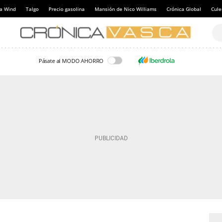
a Wind
Talgo
Precio gasolina
Mansión de Nico Williams
Crónica Global
Cul
Pásate al MODO AHORRO