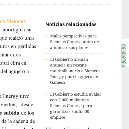
Siemens
ara
Noticias relacionadas
e amortiguar su
Malas perspectivas para
que realizó unas
Siemens Gamesa antes de
uros en pérdidas
anunciar sus planes
entar unos
El Gobierno alemán
obal cifra en
anuncia un rescate
del agujero a
multimillonario a Siemens
Energy por el agujero de
Gamesa
El Gobierno estudia avalar
ns Energy tuvo
con 3.000 millones a
dvierten, "desde
Siemens Gamesa para
subida
garantizar sus 5.000
la
de los
empleos
de la cadena de