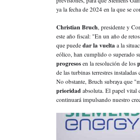
previsiones, para que Siemens Gam
ya la fecha de 2024 en la que se co
Christian Bruch
, presidente y C
este año fiscal: "En un año de ret
dar
la vuelta
que puede
a la situa
eólico, han cumplido o superado s
progresos
en la resolución de los
de las turbinas terrestres instalad
No obstante, Bruch subraya que "
prioridad
absoluta. El papel vital
continuará impulsando nuestro cre