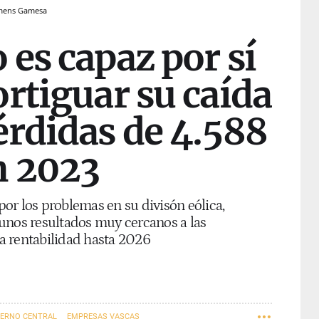
emens Gamesa
es capaz por sí
rtiguar su caída
érdidas de 4.588
n 2023
or los problemas en su divisón eólica,
unos resultados muy cercanos a las
la rentabilidad hasta 2026
IERNO CENTRAL
EMPRESAS VASCAS