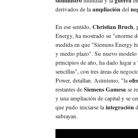
suministro
guerra
mundial y la
en
ampliación
ne
derivados de la
del
Christian Bruch
En ese sentido,
,
Energy, ha mostrado su "enorme de
medida en que "Siemens Energy h
y medio plazo". Su nuevo modelo o
principios de año, ha dado lugar 
sencillas", con tres áreas de negoc
ofe
Power, detallan. Asimismo, "la
Siemens Gamesa
restantes de
se re
y una ampliación de capital y se ce
integración
que pudo iniciarse la
d
subrayan.