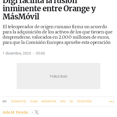
Digi facilita la fusión
inminente entre Orange y
MásMóvil
El teleoperador de origen rumano firma un acuerdo
para la adquisición de los activos de los que tienen que
desprenderse, valorados en 2.000 millones de euros,
para que la Comisión Europea apruebe esta operación
1 diciembre, 2023
05:00
EUSKALTEL
GUUK
MÁSMÓVIL
DIGI
5G
TELEFONÍA
ORANGE
Aida M. Pereda