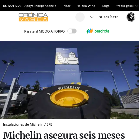
ES NOTICIA:
Apoyo independencia
Irizar
Haizea Wind
Talgo
Precio gasolina
Pásate al MODO AHORRO
Instalaciones de Michelin / EFE
Michelin asegura seis meses