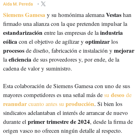
EMPRESAS VASCAS
EUSKADI
AEROGENERADORES
Aida M. Pereda
Siemens Gamesa
Vestas
ENERGÍA EÓLICA MARINA
y su homónima alemana
han
firmado una alianza con la que pretenden impulsar la
estandarización
industria
entre las empresas de la
eólica
optimizar
con el objetivo de agilizar y
los
procesos
mejorar
de diseño, fabricación e instalación y
eficiencia
la
de sus proveedores y, por ende, de la
cadena de valor y suministro.
Esta colaboración de Siemens Gamesa con uno de sus
deseo
mayores competidores es una señal más de
su
de
reanudar
producción
cuanto antes su
. Si bien los
sindicatos adelantaban el interés de arrancar de nuevo
primer trimestre de 2024
durante el
, desde la firma de
origen vasco no ofrecen ningún detalle al respecto.