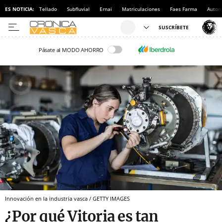
ES NOTICIA:
Tellado
Subfluvial
Ernai
Matriculaciones
Faes Farma
Autom
Pásate al MODO AHORRO
Innovación en la industria vasca / GETTY IMAGES
¿Por qué Vitoria es tan