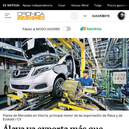
ES NOTICIA:
Apoyo independencia
Irizar
Haizea Wind
Talgo
Precio gasolina
Pásate al MODO AHORRO
Planta de Mercedes en Vitoria, principal motor de las exportación de Álava y de
Euskadi / CV